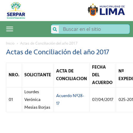
SERPAR
–
Servicio
de
Parques
de
Lima
Inicio
Actas de Conciliación del año 2017
Actas de Conciliación del año 2017
FECHA
ACTA DE
Nº
NRO.
SOLICITANTE
DEL
CONCILIACION
EXPED
ACUERDO
Lourdes
Acuerdo Nº28-
01
Verónica
07/04/2017
025-20
17
Mesías Borjas