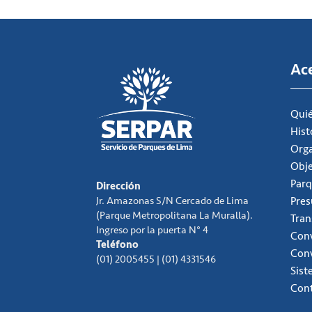
Ac
Qui
Hist
Org
Obje
Parq
Dirección
Jr. Amazonas S/N Cercado de Lima
Pre
(Parque Metropolitana La Muralla).
Tran
Ingreso por la puerta N° 4
Conv
Teléfono
Con
(01) 2005455 | (01) 4331546
Sist
Con