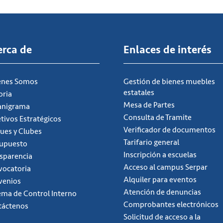
erca de
Enlaces de interés
énes Somos
Gestión de bienes muebles
estatales
oria
Mesa de Partes
anigrama
Consulta de Tramite
tivos Estratégicos
Verificador de documentos
ues y Clubes
Tarifario general
supuesto
Inscripción a escuelas
sparencia
Acceso al campus Serpar
ocatoria
Alquiler para eventos
venios
Atención de denuncias
ema de Control Interno
Comprobantes electrónicos
táctenos
Solicitud de acceso a la