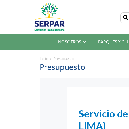
SERPAR
–
Servicio
de
Parques
de
Lima
NOSOTROS
PARQUES Y CL
Inicio
Presupuesto
Presupuesto