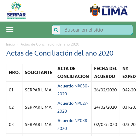
SERPAR
–
Servicio
de
Parques
de
Lima
Inicio
Actas de Conciliación del año 2020
Actas de Conciliación del año 2020
ACTA DE
FECHA DEL
Nº
NRO.
SOLICITANTE
CONCILIACION
ACUERDO
EXPED
Acuerdo Nº030-
01
SERPAR LIMA
26/02/2020
042-2
2020
Acuerdo Nº027-
02
SERPAR LIMA
24/02/2020
031-20
2020
Acuerdo Nº038-
03
SERPAR LIMA
02/03/2020
073-20
2020