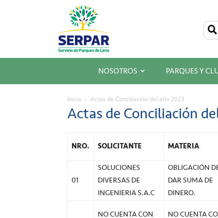
SERPAR
–
Servicio
de
Parques
de
Lima
NOSOTROS
PARQUES Y CL
Inicio
Actas de Conciliación del año 2023
Actas de Conciliación de
NRO.
SOLICITANTE
MATERIA
SOLUCIONES
OBLIGACIÓN D
01
DIVERSAS DE
DAR SUMA DE
INGENIERIA S.A.C
DINERO.
NO CUENTA CON
NO CUENTA C