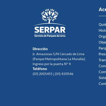
Ac
Qui
Hist
Org
Obje
Parq
Dirección
Jr. Amazonas S/N Cercado de Lima
Pre
(Parque Metropolitana La Muralla).
Tran
Ingreso por la puerta N° 4
Conv
Teléfono
Con
(01) 2005455 | (01) 4331546
Sist
Con