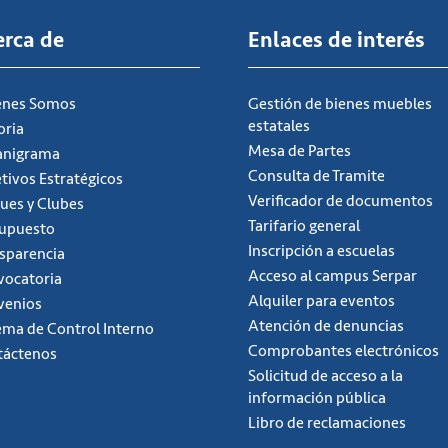
erca de
Enlaces de interés
énes Somos
Gestión de bienes muebles
estatales
oria
Mesa de Partes
anigrama
Consulta de Tramite
tivos Estratégicos
Verificador de documentos
ues y Clubes
Tarifario general
supuesto
Inscripción a escuelas
sparencia
Acceso al campus Serpar
ocatoria
Alquiler para eventos
venios
Atención de denuncias
ema de Control Interno
Comprobantes electrónicos
táctenos
Solicitud de acceso a la
información pública
Libro de reclamaciones