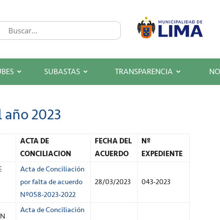
UBES
SUBASTAS
TRANSPARENCIA
NO
l año 2023
ACTA DE
FECHA DEL
Nº
CONCILIACION
ACUERDO
EXPEDIENTE
E
Acta de Conciliación
por falta de acuerdo
28/03/2023
043-2023
Nº058-2023-2022
Acta de Conciliación
ON