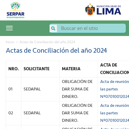
SERPAR
–
Servicio
de
Parques
de
Lima
Inicio
Actas de Conciliación del año 2024
Actas de Conciliación del año 2024
ACTA DE
NRO.
SOLICITANTE
MATERIA
CONCILIACIO
OBLIGACIÓN DE
Acta de reunión
01
SEDAPAL
DAR SUMA DE
las partes
DINERO.
Nº0701001202
OBLIGACIÓN DE
Acta de reunión
02
SEDAPAL
DAR SUMA DE
las partes
DINERO.
Nº0701001202