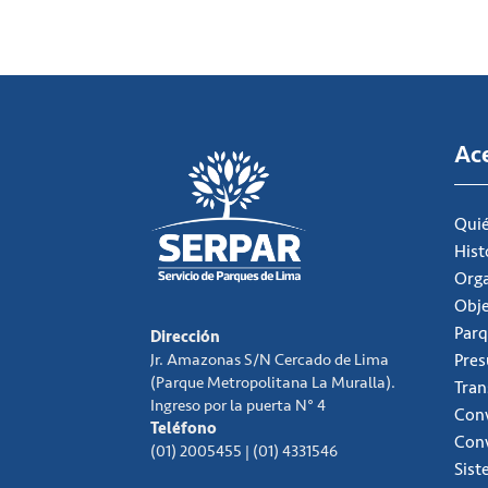
Ac
Qui
Hist
Org
Obje
Parq
Dirección
Jr. Amazonas S/N Cercado de Lima
Pre
(Parque Metropolitana La Muralla).
Tran
Ingreso por la puerta N° 4
Conv
Teléfono
Con
(01) 2005455 | (01) 4331546
Sist