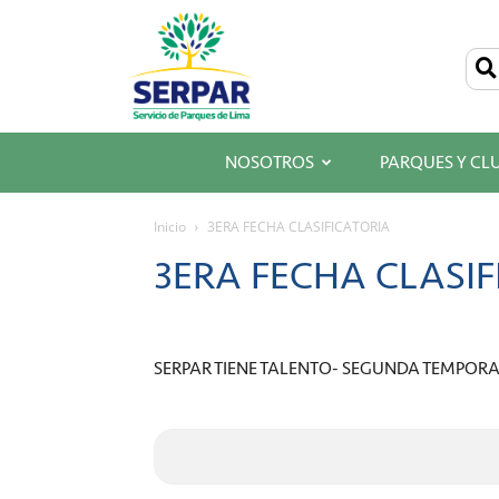
SERPAR
–
Servicio
de
Parques
de
Lima
NOSOTROS
PARQUES Y CL
Inicio
3ERA FECHA CLASIFICATORIA
3ERA FECHA CLASIF
SERPAR TIENE TALENTO- SEGUNDA TEMPOR