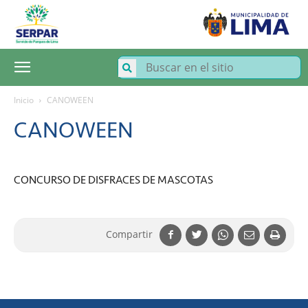
SERPAR
–
Servicio
de
Parques
de
Lima
Inicio
CANOWEEN
CANOWEEN
CONCURSO DE DISFRACES DE MASCOTAS
Compartir