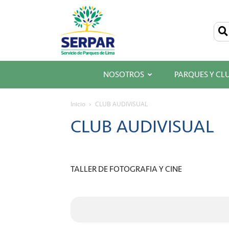
SERPAR
–
Servicio
de
Parques
de
Lima
NOSOTROS
PARQUES Y CL
Inicio
CLUB AUDIVISUAL
CLUB AUDIVISUAL
TALLER DE FOTOGRAFIA Y CINE