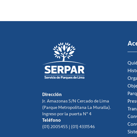
Ac
Qui
Hist
Org
Obje
Parq
Dirección
Jr. Amazonas S/N Cercado de Lima
Pre
(Parque Metropolitana La Muralla).
Tran
Ingreso por la puerta N° 4
Conv
Teléfono
Con
(01) 2005455 | (01) 4331546
Sist