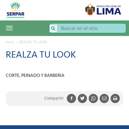
SERPAR
–
Servicio
de
Parques
de
Lima
Inicio
REALZA TU LOOK
REALZA TU LOOK
CORTE, PEINADO Y BARBERIA
Compartir