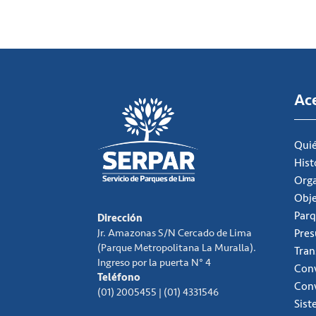
Ac
Qui
Hist
Org
Obje
Parq
Dirección
Jr. Amazonas S/N Cercado de Lima
Pre
(Parque Metropolitana La Muralla).
Tran
Ingreso por la puerta N° 4
Conv
Teléfono
Con
(01) 2005455 | (01) 4331546
Sist