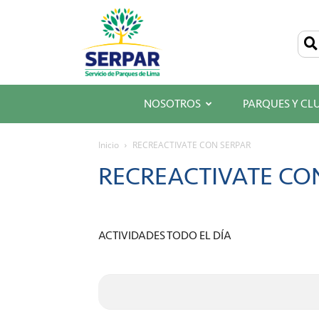
SERPAR
–
Servicio
de
Parques
de
Lima
NOSOTROS
PARQUES Y CL
Inicio
RECREACTIVATE CON SERPAR
RECREACTIVATE CO
ACTIVIDADES TODO EL DÍA