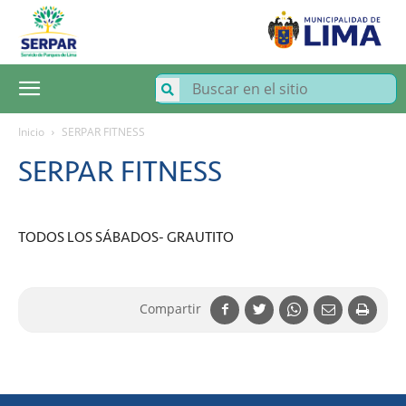
SERPAR
–
Servicio
de
Parques
de
Lima
Inicio
SERPAR FITNESS
SERPAR FITNESS
TODOS LOS SÁBADOS- GRAUTITO
Compartir