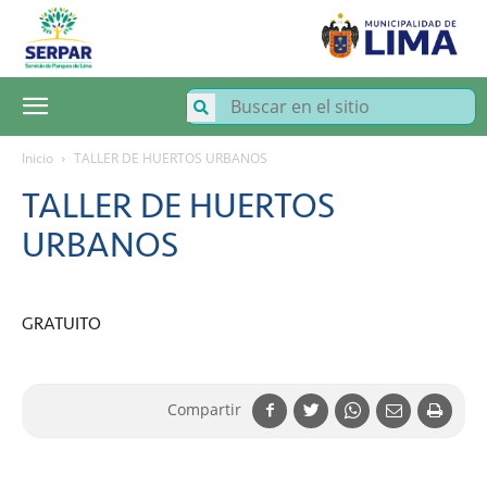
SERPAR
–
Servicio
de
Parques
de
Lima
Inicio
TALLER DE HUERTOS URBANOS
TALLER DE HUERTOS
URBANOS
GRATUITO
Compartir