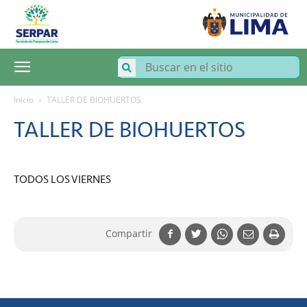
SERPAR
–
Servicio
de
Parques
de
Lima
Inicio
TALLER DE BIOHUERTOS
TALLER DE BIOHUERTOS
TODOS LOS VIERNES
Compartir