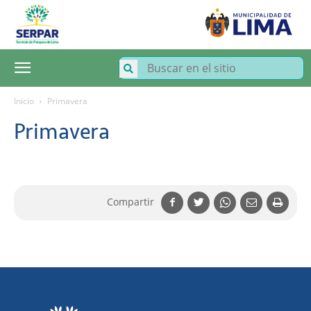
SERPAR
–
Servicio
de
Parques
de
Lima
Inicio
Primavera
Primavera
Compartir