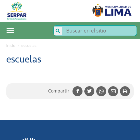
SERPAR
–
Servicio
de
Parques
de
Lima
Inicio
escuelas
escuelas
Compartir