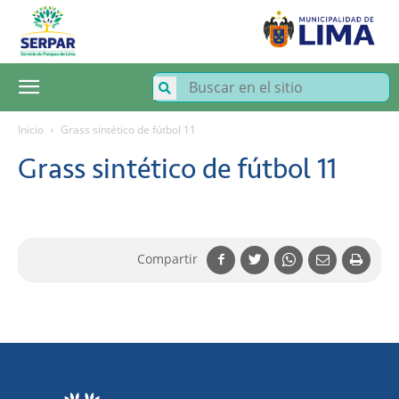
SERPAR
–
Servicio
de
Parques
de
Lima
Inicio
Grass sintético de fútbol 11
Grass sintético de fútbol 11
Compartir