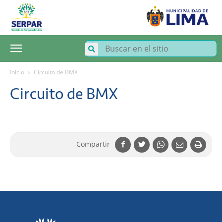
SERPAR
–
Servicio
de
Parques
de
Lima
Inicio
Circuito de BMX
Circuito de BMX
Compartir