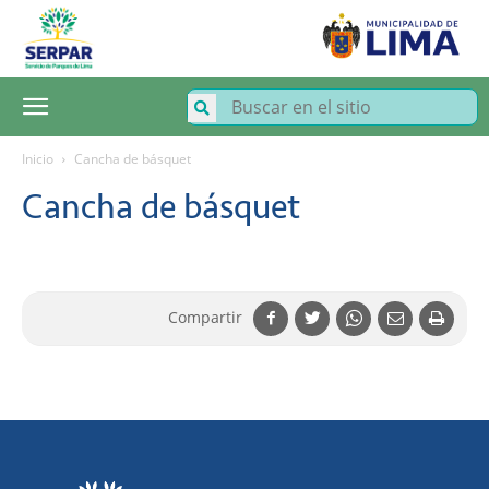
SERPAR
–
Servicio
de
Parques
de
Lima
Inicio
Cancha de básquet
Cancha de básquet
Compartir