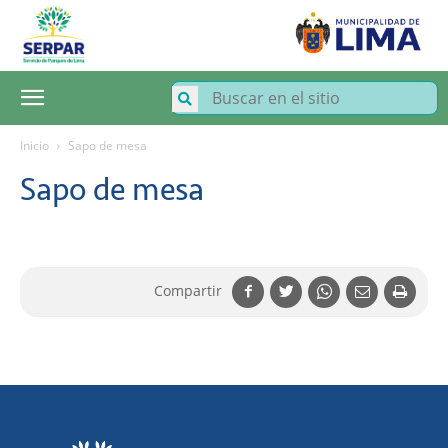
SERPAR
–
Servicio
de
Parques
de
Lima
Inicio
Sapo de mesa
Sapo de mesa
Compartir