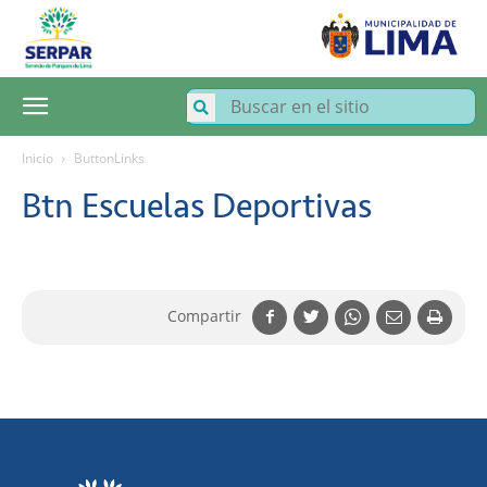
SERPAR
–
Servicio
de
Parques
de
Lima
Inicio
ButtonLinks
Btn Escuelas Deportivas
Compartir