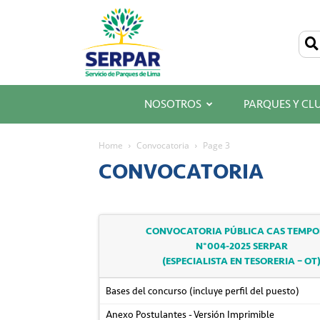
SERPAR
–
Servicio
de
Parques
de
Lima
NOSOTROS
PARQUES Y CL
Home
Convocatoria
Page 3
CONVOCATORIA
CONVOCATORIA PÚBLICA CAS TEMP
N°004-2025 SERPAR
(ESPECIALISTA EN TESORERIA – OT
Bases del concurso (incluye perfil del puesto)
Anexo Postulantes - Versión Imprimible