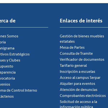
erca de
Enlaces de interés
énes Somos
Gestión de bienes muebles
estatales
oria
Mesa de Partes
anigrama
Consulta de Tramite
tivos Estratégicos
Verificador de documentos
ues y Clubes
Tarifario general
supuesto
Inscripción a escuelas
sparencia
Acceso al campus Serpar
ocatoria
Alquiler para eventos
venios
Atención de denuncias
ema de Control Interno
Comprobantes electrónicos
táctenos
Solicitud de acceso a la
información pública