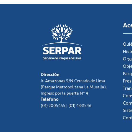
Ac
Qui
Hist
Org
Obje
Parq
Dirección
Jr. Amazonas S/N Cercado de Lima
Pre
(Parque Metropolitana La Muralla).
Tran
Ingreso por la puerta N° 4
Conv
Teléfono
Con
(01) 2005455 | (01) 4331546
Sist
Con