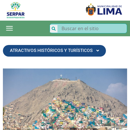
SERPAR
–
Servicio
de
Parques
de
Lima
ATRACTIVOS HISTÓRICOS Y TURÍSTICOS