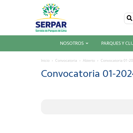
SERPAR
–
Servicio
de
Parques
de
Lima
NOSOTROS
PARQUES Y CL
Inicio
Convocatoria
Abierto
Convocatoria 01-20
Convocatoria 01-2024