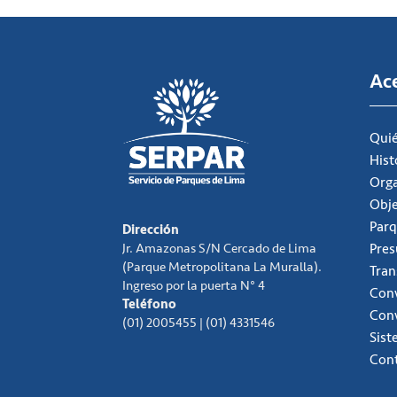
Ac
Qui
Hist
Org
Obje
Parq
Dirección
Jr. Amazonas S/N Cercado de Lima
Pre
(Parque Metropolitana La Muralla).
Tran
Ingreso por la puerta N° 4
Conv
Teléfono
Con
(01) 2005455 | (01) 4331546
Sist
Con