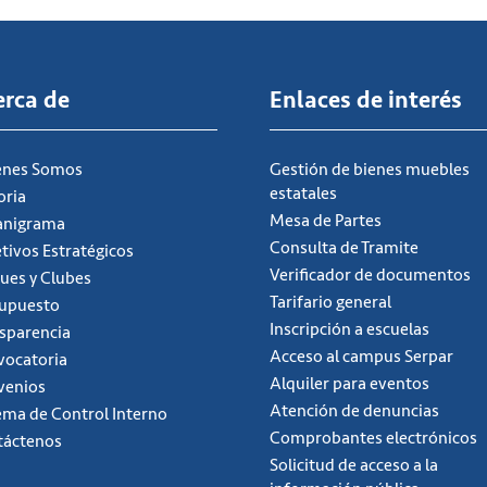
erca de
Enlaces de interés
énes Somos
Gestión de bienes muebles
estatales
oria
Mesa de Partes
anigrama
Consulta de Tramite
tivos Estratégicos
Verificador de documentos
ues y Clubes
Tarifario general
supuesto
Inscripción a escuelas
sparencia
Acceso al campus Serpar
ocatoria
Alquiler para eventos
venios
Atención de denuncias
ema de Control Interno
Comprobantes electrónicos
táctenos
Solicitud de acceso a la