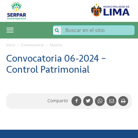
SERPAR
–
Servicio
de
Parques
de
Lima
Inicio
Convocatoria
Abierto
Convocatoria 06-2024 –
Control Patrimonial
Compartir