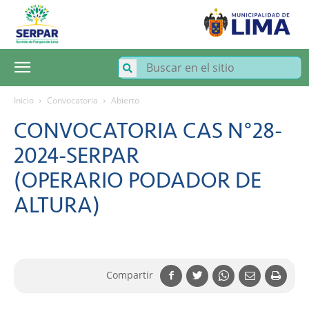
SERPAR
–
Servicio
de
Parques
de
Lima
Inicio
Convocatoria
Abierto
CONVOCATORIA CAS N°28-
2024-SERPAR
(OPERARIO PODADOR DE
ALTURA)
Compartir