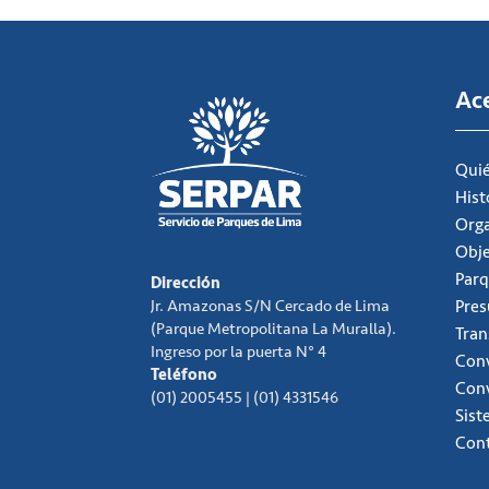
Ac
Qui
Hist
Org
Obje
Parq
Dirección
Jr. Amazonas S/N Cercado de Lima
Pre
(Parque Metropolitana La Muralla).
Tran
Ingreso por la puerta N° 4
Conv
Teléfono
Con
(01) 2005455 | (01) 4331546
Sist
Con