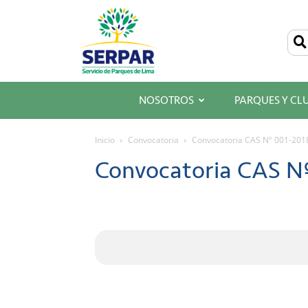
SERPAR
–
Servicio
de
Parques
de
Lima
NOSOTROS
PARQUES Y CL
Inicio
Convocatoria
Convocatoria CAS Nº 001-20
Convocatoria CAS N