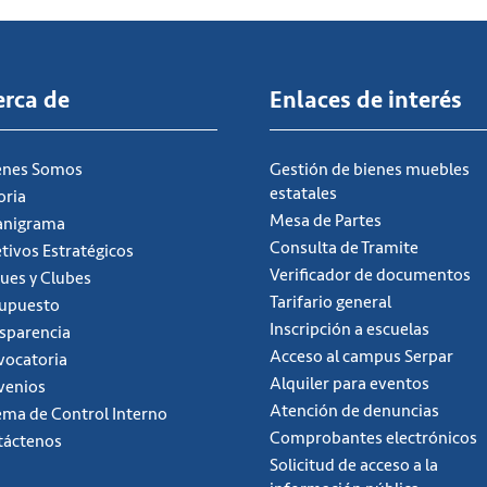
erca de
Enlaces de interés
énes Somos
Gestión de bienes muebles
estatales
oria
Mesa de Partes
anigrama
Consulta de Tramite
tivos Estratégicos
Verificador de documentos
ues y Clubes
Tarifario general
supuesto
Inscripción a escuelas
sparencia
Acceso al campus Serpar
ocatoria
Alquiler para eventos
venios
Atención de denuncias
ema de Control Interno
Comprobantes electrónicos
táctenos
Solicitud de acceso a la