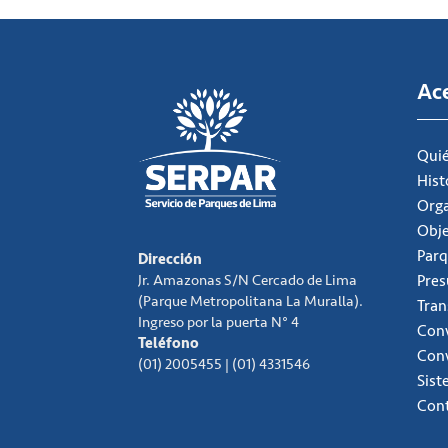
Ac
Qui
Hist
Org
Obje
Parq
Dirección
Jr. Amazonas S/N Cercado de Lima
Pre
(Parque Metropolitana La Muralla).
Tran
Ingreso por la puerta N° 4
Conv
Teléfono
Con
(01) 2005455 | (01) 4331546
Sist
Con