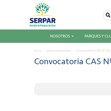
SERPAR
–
Servicio
de
Parques
de
Lima
NOSOTROS
PARQUES Y CL
Inicio
anexo postulantes
Convocatoria CAS Nº 03
Convocatoria CAS N