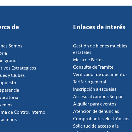
erca de
Enlaces de interés
énes Somos
Gestión de bienes muebles
estatales
oria
Mesa de Partes
anigrama
Consulta de Tramite
tivos Estratégicos
Verificador de documentos
ues y Clubes
Tarifario general
supuesto
Inscripción a escuelas
sparencia
Acceso al campus Serpar
ocatoria
Alquiler para eventos
venios
Atención de denuncias
ema de Control Interno
Comprobantes electrónicos
táctenos
Solicitud de acceso a la