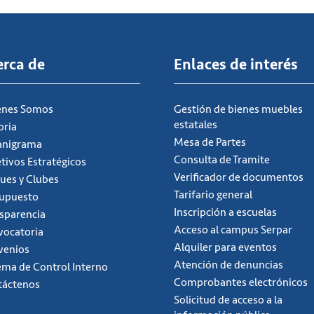
erca de
Enlaces de interés
énes Somos
Gestión de bienes muebles
estatales
oria
Mesa de Partes
anigrama
Consulta de Tramite
tivos Estratégicos
Verificador de documentos
ues y Clubes
Tarifario general
supuesto
Inscripción a escuelas
sparencia
Acceso al campus Serpar
ocatoria
Alquiler para eventos
venios
Atención de denuncias
ema de Control Interno
Comprobantes electrónicos
táctenos
Solicitud de acceso a la