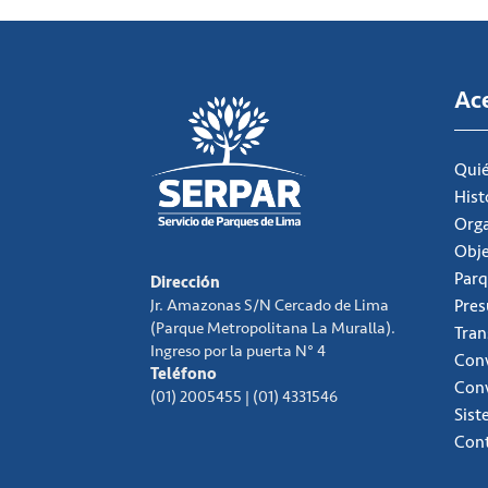
Ac
Qui
Hist
Org
Obje
Parq
Dirección
Jr. Amazonas S/N Cercado de Lima
Pre
(Parque Metropolitana La Muralla).
Tran
Ingreso por la puerta N° 4
Conv
Teléfono
Con
(01) 2005455 | (01) 4331546
Sist
Con