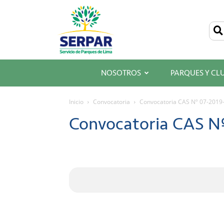
SERPAR
–
Servicio
de
Parques
de
Lima
NOSOTROS
PARQUES Y CL
Inicio
Convocatoria
Convocatoria CAS Nº 07-201
Convocatoria CAS N