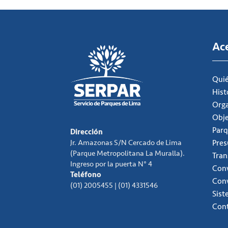
Ac
Qui
Hist
Org
Obje
Parq
Dirección
Jr. Amazonas S/N Cercado de Lima
Pre
(Parque Metropolitana La Muralla).
Tran
Ingreso por la puerta N° 4
Conv
Teléfono
Con
(01) 2005455 | (01) 4331546
Sist
Con