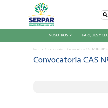
SERPAR
–
Servicio
de
Parques
de
Lima
NOSOTROS
PARQUES Y CL
Inicio
Convocatoria
Convocatoria CAS Nº 09-201
Convocatoria CAS N