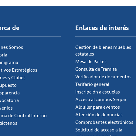
erca de
Enlaces de interés
énes Somos
Gestión de bienes muebles
estatales
oria
Mesa de Partes
anigrama
Consulta de Tramite
tivos Estratégicos
Verificador de documentos
ues y Clubes
Tarifario general
supuesto
Inscripción a escuelas
sparencia
Acceso al campus Serpar
ocatoria
Alquiler para eventos
venios
Atención de denuncias
ema de Control Interno
Comprobantes electrónicos
táctenos
Solicitud de acceso a la