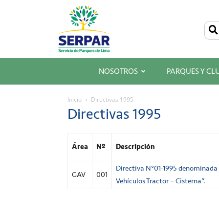
SERPAR
–
Servicio
de
Parques
de
Lima
NOSOTROS
PARQUES Y CL
Inicio
Directivas 1995
Directivas 1995
Área
Nº
Descripción
Directiva N°01-1995 denominada 
GAV
001
Vehículos Tractor – Cisterna”.