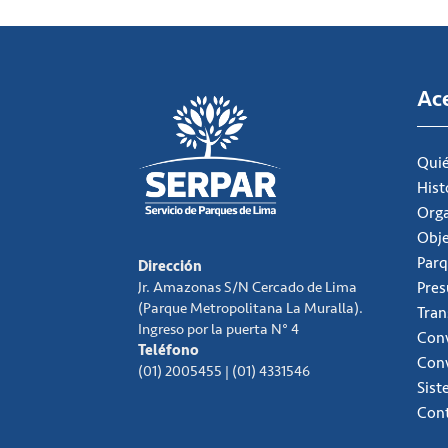
Ac
Qui
Hist
Org
Obje
Parq
Dirección
Jr. Amazonas S/N Cercado de Lima
Pre
(Parque Metropolitana La Muralla).
Tran
Ingreso por la puerta N° 4
Conv
Teléfono
Con
(01) 2005455 | (01) 4331546
Sist
Con