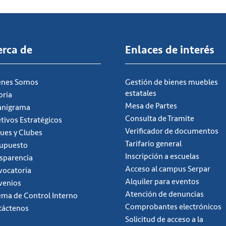
erca de
Enlaces de interés
énes Somos
Gestión de bienes muebles
estatales
oria
Mesa de Partes
anigrama
Consulta de Tramite
tivos Estratégicos
Verificador de documentos
ues y Clubes
Tarifario general
supuesto
Inscripción a escuelas
sparencia
Acceso al campus Serpar
ocatoria
Alquiler para eventos
venios
Atención de denuncias
ema de Control Interno
Comprobantes electrónicos
táctenos
Solicitud de acceso a la