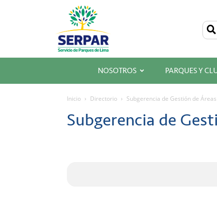
SERPAR
–
Servicio
de
Parques
de
Lima
NOSOTROS
PARQUES Y CL
Inicio
Directorio
Subgerencia de Gestión de Áreas
Subgerencia de Gest