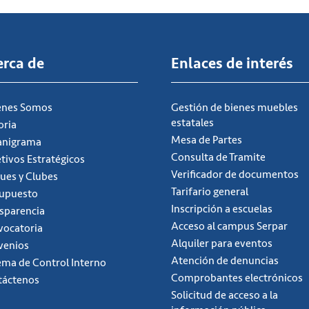
erca de
Enlaces de interés
énes Somos
Gestión de bienes muebles
estatales
oria
Mesa de Partes
anigrama
Consulta de Tramite
tivos Estratégicos
Verificador de documentos
ues y Clubes
Tarifario general
supuesto
Inscripción a escuelas
sparencia
Acceso al campus Serpar
ocatoria
Alquiler para eventos
venios
Atención de denuncias
ema de Control Interno
Comprobantes electrónicos
táctenos
Solicitud de acceso a la