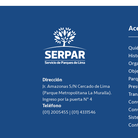
Ac
Qui
Hist
Org
Obje
Parq
Dirección
Jr. Amazonas S/N Cercado de Lima
Pre
(Parque Metropolitana La Muralla).
Tran
Ingreso por la puerta N° 4
Conv
Teléfono
Con
(01) 2005455 | (01) 4331546
Sist
Con