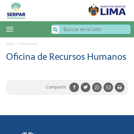
SERPAR
–
Servicio
de
Parques
de
Lima
Inicio
Directorio
Oficina de Recursos Humanos
Compartir