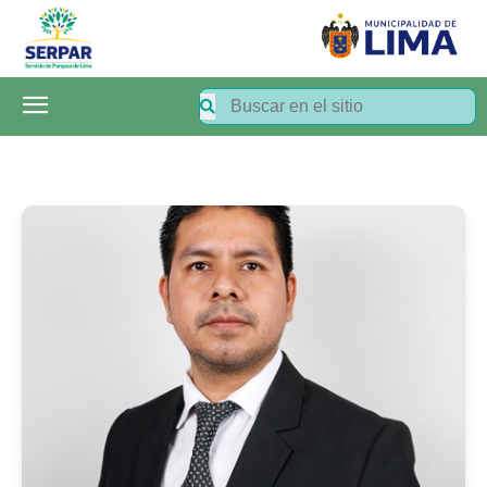
SERPAR
–
Servicio
de
Parques
de
Lima