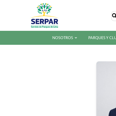
SERPAR
–
Servicio
de
Parques
de
Lima
NOSOTROS
PARQUES Y CL