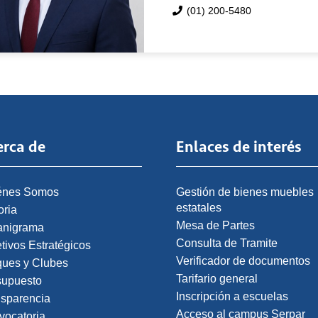
(01) 200-5480
erca de
Enlaces de interés
énes Somos
Gestión de bienes muebles
estatales
oria
Mesa de Partes
anigrama
Consulta de Tramite
tivos Estratégicos
Verificador de documentos
ques y Clubes
Tarifario general
supuesto
Inscripción a escuelas
nsparencia
Acceso al campus Serpar
vocatoria