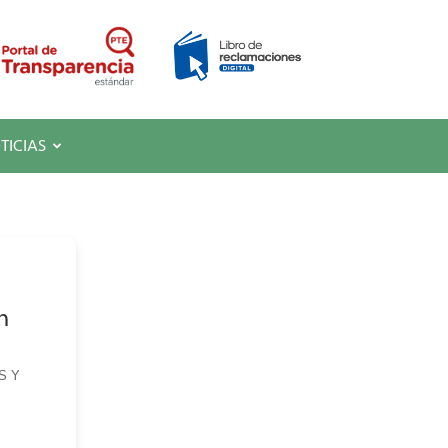
TICIAS
n
S Y