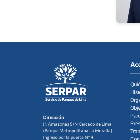
Ac
Qui
Hist
Org
Obje
Par
Dirección
Pre
Jr. Amazonas S/N Cercado de Lima
(Parque Metropolitana La Muralla).
Tra
Ingreso por la puerta N° 4
Con