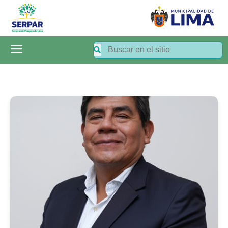
SERPAR
–
Servicio
de
Parques
de
Lima