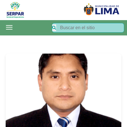
SERPAR
–
Servicio
de
Parques
de
Lima