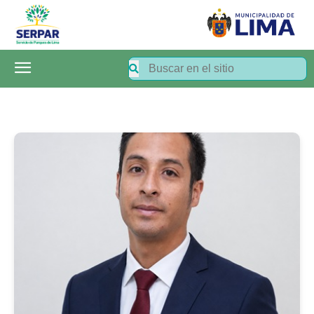
SERPAR
–
Servicio
de
Parques
de
Lima