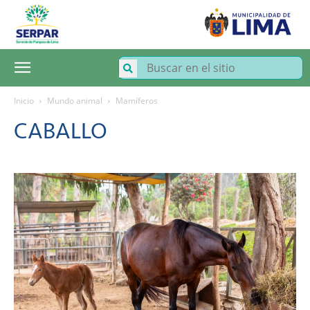
SERPAR
–
Servicio
de
Parques
de
Lima
Inicio
Mundo animal
Mamíferos
CABALLO