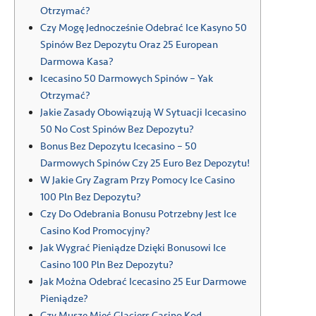
Otrzymać?
Czy Mogę Jednocześnie Odebrać Ice Kasyno 50
Spinów Bez Depozytu Oraz 25 European
Darmowa Kasa?
Icecasino 50 Darmowych Spinów – Yak
Otrzymać?
Jakie Zasady Obowiązują W Sytuacji Icecasino
50 No Cost Spinów Bez Depozytu?
Bonus Bez Depozytu Icecasino – 50
Darmowych Spinów Czy 25 Euro Bez Depozytu!
W Jakie Gry Zagram Przy Pomocy Ice Casino
100 Pln Bez Depozytu?
Czy Do Odebrania Bonusu Potrzebny Jest Ice
Casino Kod Promocyjny?
Jak Wygrać Pieniądze Dzięki Bonusowi Ice
Casino 100 Pln Bez Depozytu?
Jak Można Odebrać Icecasino 25 Eur Darmowe
Pieniądze?
Czy Muszę Mieć Glaciers Casino Kod