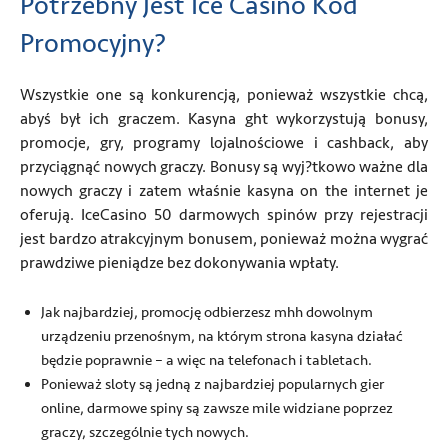
Potrzebny Jest Ice Casino Kod
Promocyjny?
Wszystkie one są konkurencją, ponieważ wszystkie chcą,
abyś był ich graczem. Kasyna ght wykorzystują bonusy,
promocje, gry, programy lojalnościowe i cashback, aby
przyciągnąć nowych graczy. Bonusy są wyj?tkowo ważne dla
nowych graczy i zatem właśnie kasyna on the internet je
oferują. IceCasino 50 darmowych spinów przy rejestracji
jest bardzo atrakcyjnym bonusem, ponieważ można wygrać
prawdziwe pieniądze bez dokonywania wpłaty.
Jak najbardziej, promocję odbierzesz mhh dowolnym
urządzeniu przenośnym, na którym strona kasyna działać
będzie poprawnie – a więc na telefonach i tabletach.
Ponieważ sloty są jedną z najbardziej popularnych gier
online, darmowe spiny są zawsze mile widziane poprzez
graczy, szczególnie tych nowych.