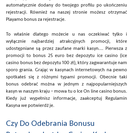
automatycznie dodany do twojego profilu po ukończeniu
rejestracji. Również na naszej stronie możesz otrzymać
Playamo bonus za rejestracje.
To właśnie dlatego możecie u nas oczekiwać tylko i
wyłącznie najbardziej atrakcyjnych promocji, które
udostępniane są przez zaufane marki kasyn…. Pierwsza z
promocji to bonus 25 euro bez depozytu ice casino (ice
casino bonus bez depozytu 100 zł), który zagwarantuje nam
sporo grania. Grając w kasynach internetowych na pewno
spotkałeś się z różnymi typami promocji. Obecnie taki
bonus odebrać można w jednym z najpopularniejszych
kasyn w naszym kraju – mowa tu o Ice On line casino bonus.
Kiedy już wypełnisz informacje, zaakceptuj Regulamin
Kasyna we potwierdź je.
Czy Do Odebrania Bonusu