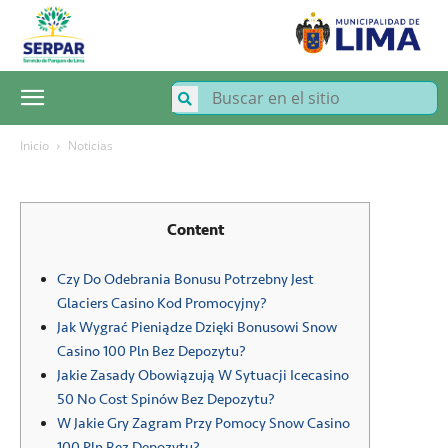
SERPAR
–
Servicio
de
Parques
de
Lima
Inicio
Noticias
Content
Czy Do Odebrania Bonusu Potrzebny Jest
Glaciers Casino Kod Promocyjny?
Jak Wygrać Pieniądze Dzięki Bonusowi Snow
Casino 100 Pln Bez Depozytu?
Jakie Zasady Obowiązują W Sytuacji Icecasino
50 No Cost Spinów Bez Depozytu?
W Jakie Gry Zagram Przy Pomocy Snow Casino
100 Pln Bez Depozytu?