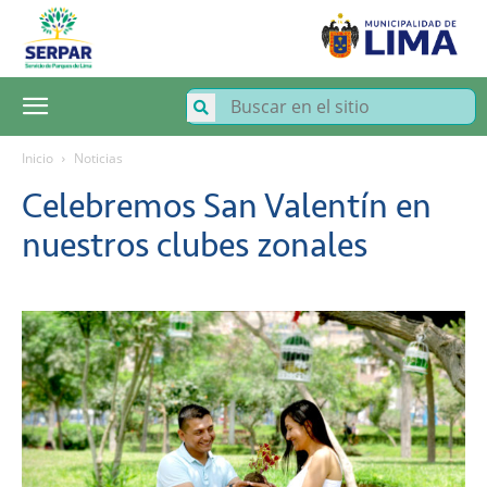
SERPAR
–
Servicio
de
Parques
de
Lima
Inicio
Noticias
Celebremos San Valentín en
nuestros clubes zonales