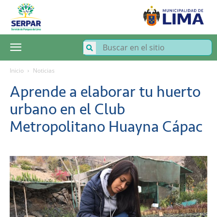
SERPAR
–
Servicio
de
Parques
de
Lima
Inicio
Noticias
Aprende a elaborar tu huerto
urbano en el Club
Metropolitano Huayna Cápac