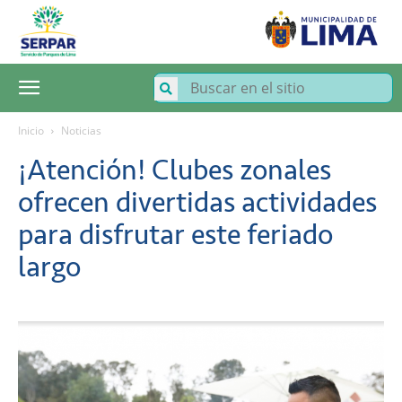
SERPAR
–
Servicio
de
Parques
de
Lima
Inicio
Noticias
¡Atención! Clubes zonales
ofrecen divertidas actividades
para disfrutar este feriado
largo