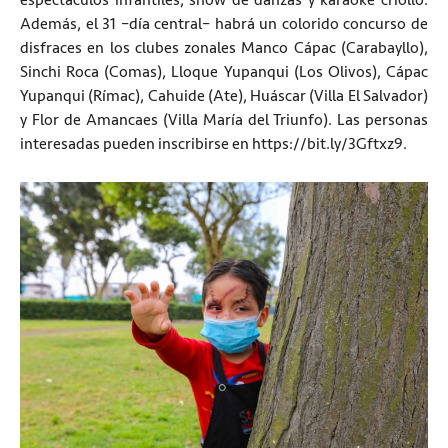
espectáculos infantiles, show de danzas y karaoke criollo.
Además, el 31 –día central– habrá un colorido concurso de
disfraces en los clubes zonales Manco Cápac (Carabayllo),
Sinchi Roca (Comas), Lloque Yupanqui (Los Olivos), Cápac
Yupanqui (Rímac), Cahuide (Ate), Huáscar (Villa El Salvador)
y Flor de Amancaes (Villa María del Triunfo). Las personas
interesadas pueden inscribirse en https://bit.ly/3Gftxz9.