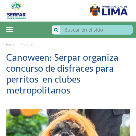
SERPAR
–
Servicio
de
Parques
de
Lima
Inicio
Noticias
Canoween: Serpar organiza
concurso de disfraces para
perritos en clubes
metropolitanos