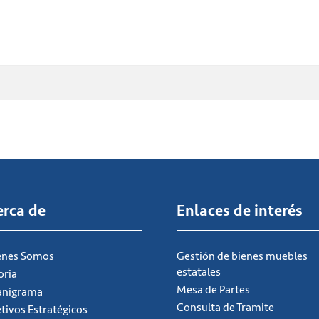
erca de
Enlaces de interés
énes Somos
Gestión de bienes muebles
estatales
oria
Mesa de Partes
anigrama
Consulta de Tramite
tivos Estratégicos