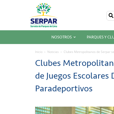
SERPAR
–
Servicio
de
Parques
de
Lima
NOSOTROS
PARQUES Y CL
Inicio
Noticias
Clubes Metropolitanos de Serpar s
Clubes Metropolitan
de Juegos Escolares 
Paradeportivos