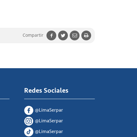
Compartir
Redes Sociales
@LimaSerpar
@LimaSerpar
@LimaSerpar