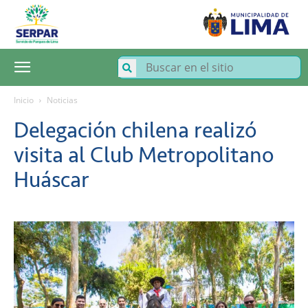
SERPAR
–
Servicio
de
Parques
de
Lima
Inicio
Noticias
Delegación chilena realizó
visita al Club Metropolitano
Huáscar