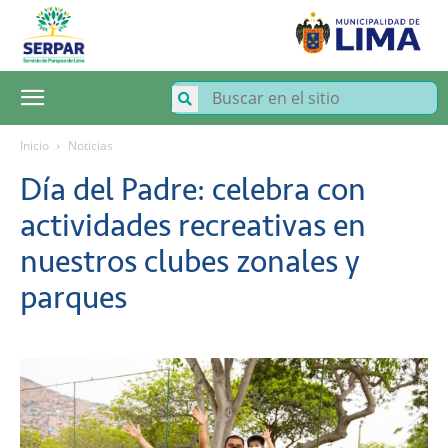
SERPAR
–
Servicio
de
Parques
de
Lima
Inicio
Noticias
Día del Padre: celebra con
actividades recreativas en
nuestros clubes zonales y
parques