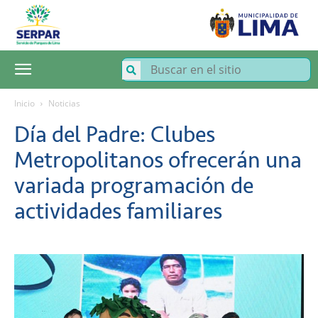
SERPAR
–
Servicio
de
Parques
de
Lima
Inicio
Noticias
Día del Padre: Clubes
Metropolitanos ofrecerán una
variada programación de
actividades familiares