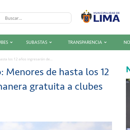
UBES
SUBASTAS
TRANSPARENCIA
NO
sta los 12 años ingresarán de...
N
: Menores de hasta los 12
anera gratuita a clubes