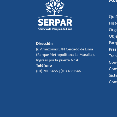
Ac
Qui
Hist
Org
Obje
Parq
Dirección
Jr. Amazonas S/N Cercado de Lima
Pre
(Parque Metropolitana La Muralla).
Tran
Ingreso por la puerta N° 4
Conv
Teléfono
Con
(01) 2005455 | (01) 4331546
Sist
Con