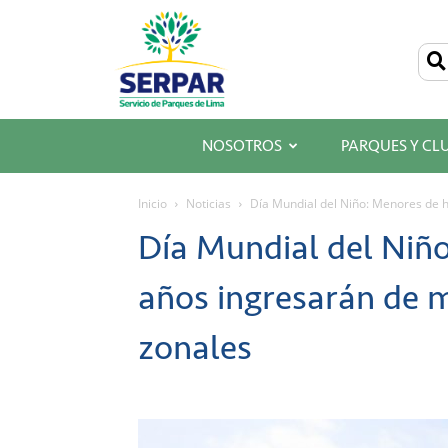
SERPAR
–
Servicio
de
Parques
de
Lima
NOSOTROS
PARQUES Y CL
Inicio
Noticias
Día Mundial del Niño: Menores de ha
Día Mundial del Niño
años ingresarán de m
zonales