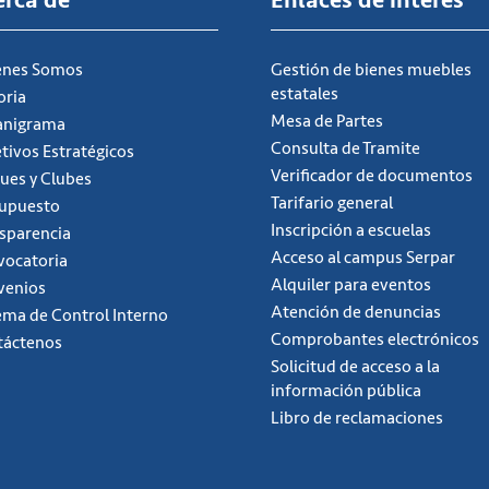
erca de
Enlaces de interés
énes Somos
Gestión de bienes muebles
estatales
oria
Mesa de Partes
anigrama
Consulta de Tramite
tivos Estratégicos
Verificador de documentos
ues y Clubes
Tarifario general
supuesto
Inscripción a escuelas
sparencia
Acceso al campus Serpar
ocatoria
Alquiler para eventos
venios
Atención de denuncias
ema de Control Interno
Comprobantes electrónicos
táctenos
Solicitud de acceso a la
información pública
Libro de reclamaciones