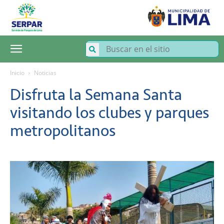
SERPAR
–
Servicio
de
Parques
de
Lima
Inicio
Noticias
Disfruta la Semana Santa
visitando los clubes y parques
metropolitanos