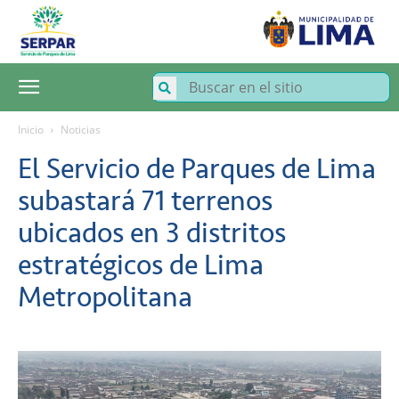
SERPAR
–
Servicio
de
Parques
de
Lima
Inicio
Noticias
El Servicio de Parques de Lima
subastará 71 terrenos
ubicados en 3 distritos
estratégicos de Lima
Metropolitana